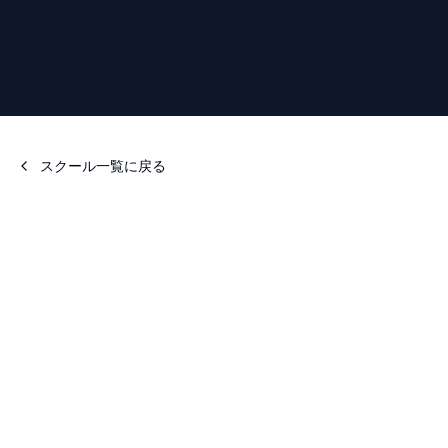
スクール一覧に戻る
📅
月
火
水